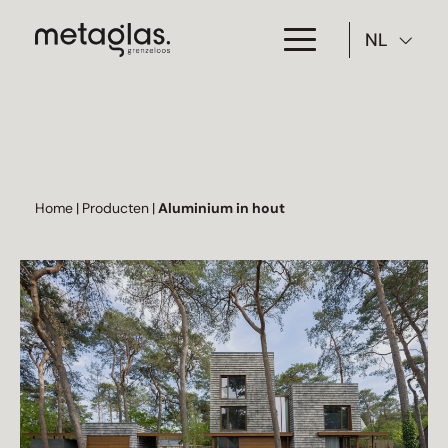
NL
Toepassing
Producten
Projecten
Home
|
Producten
|
Aluminium in hout
Over Metaglas
Downloads
Contact