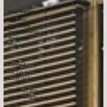
Over Metaglas
Projecten
Downloads
Inspiratieruimte
Werken bij
Blog
Contact
Het Eek 5
4004 LM Tiel
0344 750 400
info@metaglas.nl