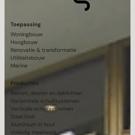
Toepassing
Woningbouw
Hoogbouw
Renovatie & transformatie
Utiliteitsbouw
Marine
Producten
Ramen, deuren en daklichten
Horizontale schuifsystemen
Verticale schuifsystemen
Steel look
Aluminium in hout
Volledig maatwerk