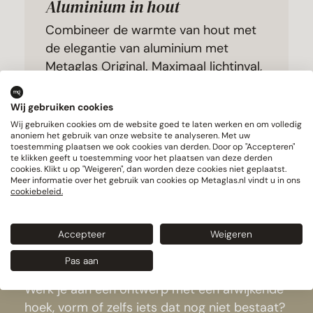
Aluminium in hout
Combineer de warmte van hout met
de elegantie van aluminium met
Metaglas Original. Maximaal lichtinval,
minimaal onderhoud.
Meer informatie
Wij gebruiken cookies
Wij gebruiken cookies om de website goed te laten werken en om volledig
anoniem het gebruik van onze website te analyseren. Met uw
toestemming plaatsen we ook cookies van derden. Door op "Accepteren"
te klikken geeft u toestemming voor het plaatsen van deze derden
cookies. Klikt u op "Weigeren", dan worden deze cookies niet geplaatst.
Meer informatie over het gebruik van cookies op Metaglas.nl vindt u in ons
cookiebeleid.
maximale
Maatwerk voor
Accepteer
Weigeren
ontwerpvrijheid
Pas aan
Werk je aan een ontwerp met een afwijkende
hoek, vorm of zelfs iets dat nog niet bestaat?