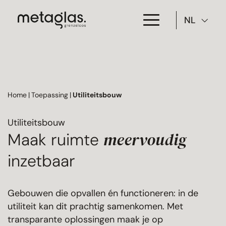
NL
Toepassing
Producten
Home
|
Toepassing
|
Utiliteitsbouw
Projecten
Utiliteitsbouw
Over Metaglas
meervoudig
Maak ruimte
Downloads
inzetbaar
Contact
Gebouwen die opvallen én functioneren: in de
utiliteit kan dit prachtig samenkomen. Met
transparante oplossingen maak je op