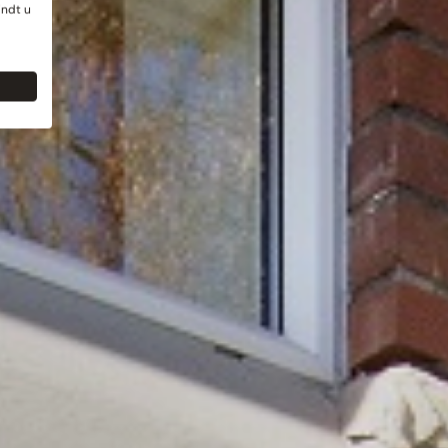
indt u