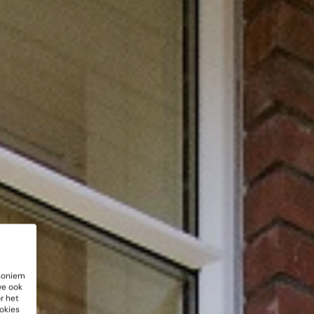
anoniem
we ook
r het
okies