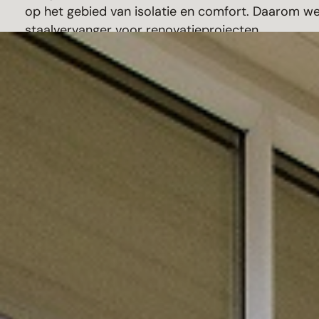
op het gebied van isolatie en comfort. Daarom we
staalvervanger voor renovatieprojecten.
Architect:
Van Hoogevest Architecten
Aannemer:
Mokveld Bouw & Onderhoud
Product:
Steel look