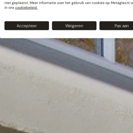
niet geplaatst. Meer informatie over het gebruik van cookies op Metaglas.nl v
in ons
cookiebeleid.
Accepteer
Weigeren
Pas aan