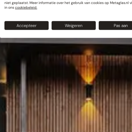
niet geplaatst. Meer informatie over het gebruik van cookies op Metaglas.nl v
in ons
cookiebeleid.
Accepteer
Weigeren
Pas aan