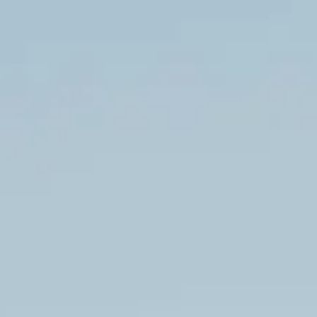
t nog niet bestaat. Deze aanpak vraagt om mensen die
 elke dag een stukje hoger. Met als resultaat: ontwerpe
mwegen: je loopt gewoon bij elkaar binnen en weet va