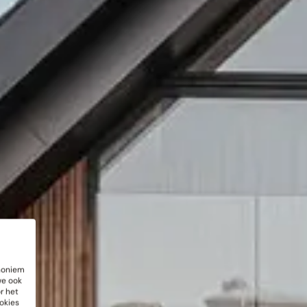
anoniem
we ook
r het
okies