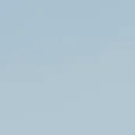
Bij Metaglas verleggen we grenzen om te maken wa
en willen blijven leren. We leggen de lat namelijk
En dat doen we als team. Bij ons geen lagen of o
ideeën tot leven. Doe je mee?
Bekijk vacatures