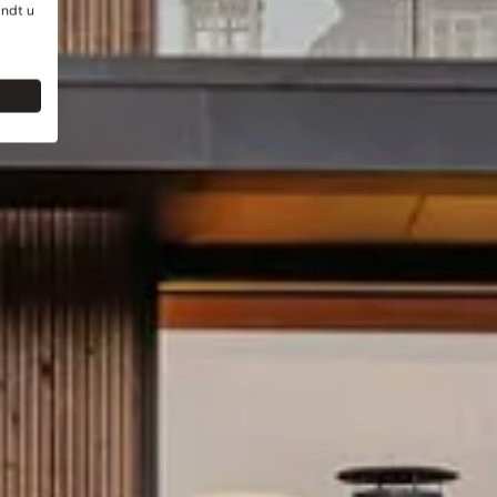
indt u