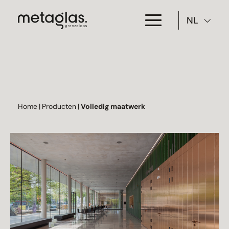
NL
Toepassing
Producten
Projecten
Home
|
Producten
|
Volledig maatwerk
Over Metaglas
Downloads
Contact