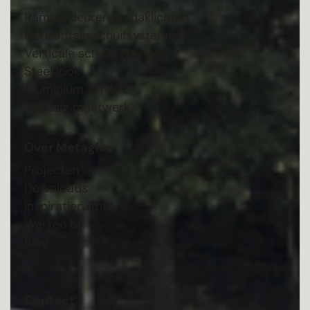
Ramen, deuren en daklichten
Horizontale schuifsystemen
Verticale schuifsystemen
Steel look
Aluminium in hout
Volledig maatwerk
Over Metaglas
Projecten
Downloads
Inspiratieruimte
Werken bij
Blog
Contact