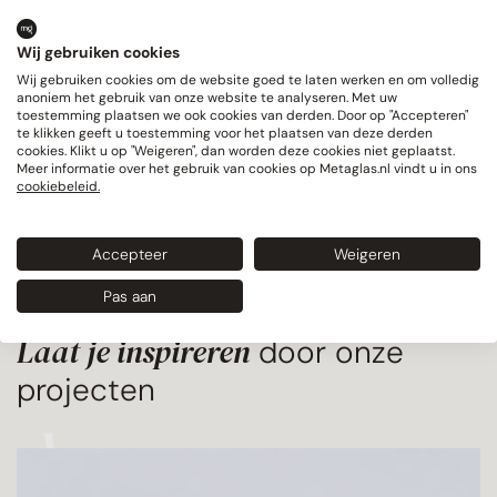
Van idee tot realisatie
Wij gebruiken cookies
Volledig maatwerk stopt niet bij engineering.
Wij gebruiken cookies om de website goed te laten werken en om volledig
Ook productie en montage stemmen we af
anoniem het gebruik van onze website te analyseren. Met uw
op de complexiteit van het project.
toestemming plaatsen we ook cookies van derden. Door op "Accepteren"
te klikken geeft u toestemming voor het plaatsen van deze derden
Onze specialisten werken nauw samen met
cookies. Klikt u op "Weigeren", dan worden deze cookies niet geplaatst.
architecten, aannemers en andere
Meer informatie over het gebruik van cookies op Metaglas.nl vindt u in ons
cookiebeleid.
bouwpartners. Zo zorgen we dat bijzondere
details niet alleen op tekening kloppen, maar
Accepteer
Weigeren
ook op de bouwplaats perfect samenkomen.
Pas aan
Laat je inspireren
door onze
projecten
Villa
Veluwe