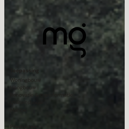
Toepassing
Woningbouw
Hoogbouw
Renovatie & transformatie
Utiliteitsbouw
Marine
Producten