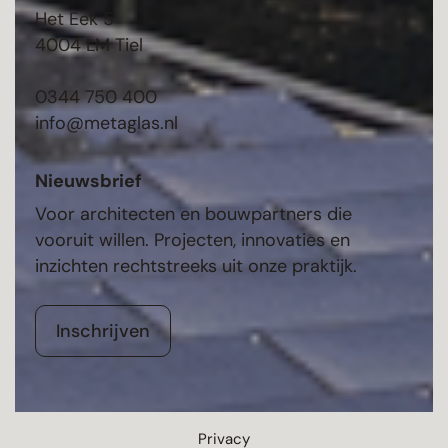
Het Eek 5
4004 LM Tiel
0344 750 400
info@metaglas.nl
Nieuwsbrief
Voor architecten en bouwpartners die
vooruit willen. Projecten, innovaties en
inzichten rechtstreeks uit onze praktijk.
Inschrijven
Privacy