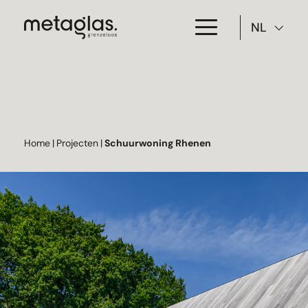
NL
Toepassing
Producten
Projecten
Home
|
Projecten
|
Schuurwoning Rhenen
Over Metaglas
Downloads
Contact