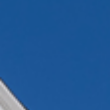
archetypische kapvorm en warme houten
gevelbekleding geven de woning een
ingetogen uitstraling die perfect opgaat in de
omliggende tuin en het landschap. Grote
glasvlakken zorgen daarbij voor een sterke
verbinding tussen binnen en buiten.
Aannemer:
R&R Bouw
Product:
Ramen, deuren en
daklichten
,
schuifsystemen
&
Volledig maatwerk