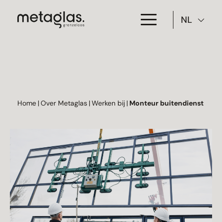
NL
Toepassing
Producten
Projecten
Home
|
Over Metaglas
|
Werken bij
|
Monteur buitendienst
Over Metaglas
Downloads
Contact