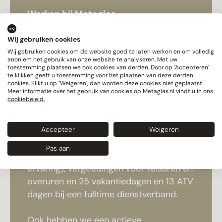
Werken bij Metaglas
We zijn een platte organisatie met korte
lijnen. Heb je een idee? Dan loop je
Wij gebruiken cookies
gewoon even langs. Wat we bedenken,
Wij gebruiken cookies om de website goed te laten werken en om volledig
anoniem het gebruik van onze website te analyseren. Met uw
voeren we ook uit. Je krijgt de ruimte
toestemming plaatsen we ook cookies van derden. Door op "Accepteren"
te klikken geeft u toestemming voor het plaatsen van deze derden
om mee te denken, jezelf te ontwikkelen
cookies. Klikt u op "Weigeren", dan worden deze cookies niet geplaatst.
en door te groeien binnen het vak.
Meer informatie over het gebruik van cookies op Metaglas.nl vindt u in ons
cookiebeleid.
We investeren in jouw ontwikkeling met
interne en externe opleidingen.
Accepteer
Weigeren
Daarnaast bieden we een goed salaris
Pas aan
(€ 2.800 – € 3.900 afhankelijk van
ervaring), vergoedingen voor reisuren en
overuren en 25 vakantiedagen en 13 ATV
dagen bij een fulltime dienstverband.
Ook hebben we een actieve