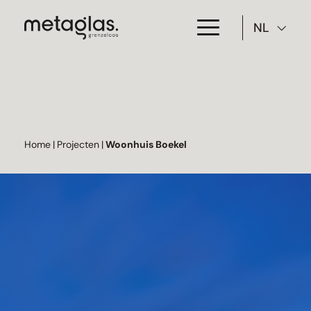
NL
Toepassing
Producten
Projecten
Home
|
Projecten
|
Woonhuis Boekel
Over Metaglas
Downloads
Contact