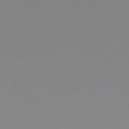
Omringd door bos en open velden sluit het
woonhuis op natuurlijke wijze aan op zijn
omgeving. De combinatie van donkere
gevelstenen, krachtige lijnen en grote
glasoppervlakken geeft de woning een rustige
maar uitgesproken uitstraling.
Architect:
Denkkamer
Aannemer:
Bouwbedrijf Trienekens
Fotografie:
BASEPHOTOGRAPHY
Product:
Ramen, deuren en daklichten
&
schuifsystemen