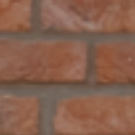
woning die zorgvuldig aansluit op de
karakteristiek van de omgeving. De
oorspronkelijke jaren ’30-woning maakte
plaats voor een eigentijds ontwerp waarin
vertrouwde architectonische elementen
subtiel zijn teruggebracht in een nieuw
geheel.
Architect:
Atelier Broer
Fotografie:
Framed by Nien
Product:
Ramen, deuren en daklichten
&
schuifsystemen