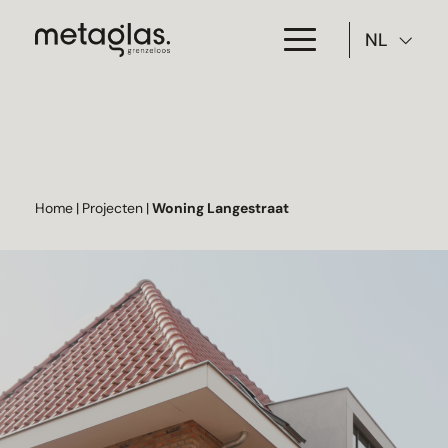
NL
Toepassing
Producten
Projecten
Home
|
Projecten
|
Woning Langestraat
Over Metaglas
Downloads
Contact