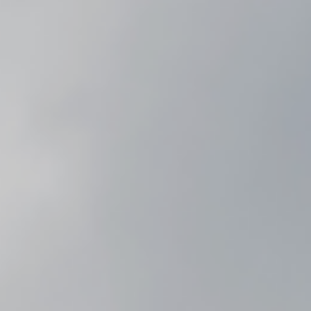
centraal staan. De woning is ontworpen
vanuit de relatie met het omliggende
landschap, waarbij water, groen en daglicht
voortdurend onderdeel zijn van de
woonervaring.
Architect:
Architect Eigen Huis
Fotografie:
John van Groenendaal
Product:
schuifsystemen