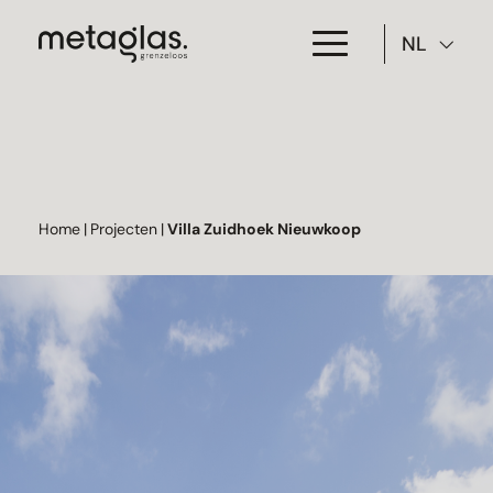
NL
Toepassing
Producten
Projecten
Home
|
Projecten
|
Villa Zuidhoek Nieuwkoop
Over Metaglas
Downloads
Contact