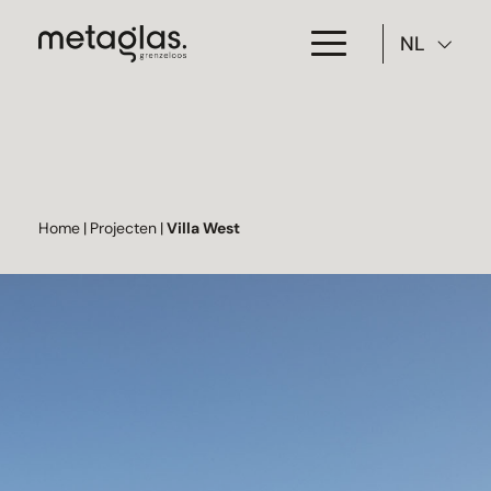
NL
Toepassing
Producten
Projecten
Home
|
Projecten
|
Villa West
Over Metaglas
Downloads
Contact