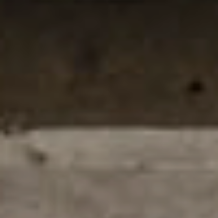
getransformeerd tot een bijzondere
woonvilla waarin robuuste materialen, open
ruimtes en verfijnde glasoplossingen
samenkomen. De oorspronkelijke structuur
bleef zichtbaar en vormt nu juist de kracht
van het ontwerp.
Architect:
MASA Architects
Aannemer:
Brouwers de Jong bouw
Product:
Ramen, deuren en daklichten
&
schuifsystemen