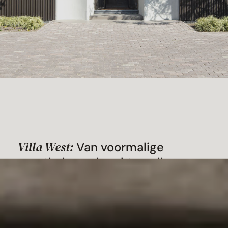
Villa West:
Van voormalige
sporthal naar karaktervolle
woonvilla
Villa West laat zien hoe een bestaand
gebouw een volledig nieuw leven kan krijgen.
Wat ooit een sporthal uit de jaren ’40 was, is