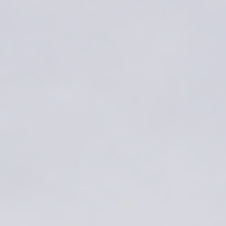
Dankzij de grote glasoppervlakken en de
ultraslanke Metaglas-oplossingen ontstaat
een open woonomgeving waarin binnen en
buiten moeiteloos in elkaar overlopen.
Architect:
Sebastiaan Boer Architecten
Fotografie:
Jaro van Meerten
Product:
Ramen, deuren en daklichten
&
schuifsystemen