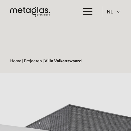
NL
Toepassing
Producten
Projecten
Home
|
Projecten
|
Villa Valkenswaard
Over Metaglas
Downloads
Contact