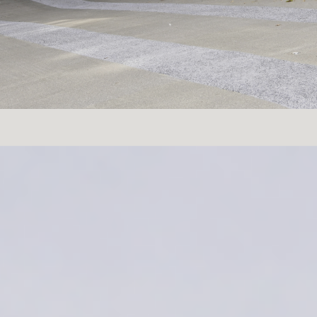
Villa Valkenswaard:
Moderne villa
met maximale daglichttoetreding
Deze moderne villa in Valkenswaard is
ontworpen met maximale aandacht voor
daglicht, ruimtelijkheid en wooncomfort.