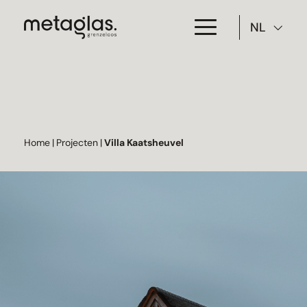
NL
Toepassing
Producten
Projecten
Home
|
Projecten
|
Villa Kaatsheuvel
Over Metaglas
Downloads
Contact