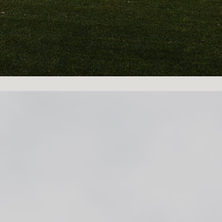
Villa Kaatsheuvel:
Transparantie,
rust en wonen in het licht
Een gesloten woning uit de jaren negentig is
getransformeerd tot een eigentijdse villa
waarin licht, ruimte en transparantie centraal
staan. De renovatie herdefinieert de relatie