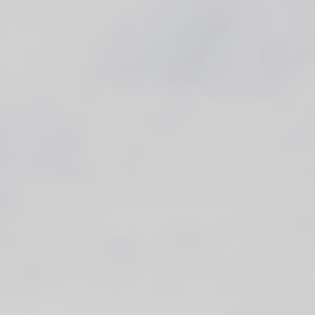
met de tuin en creëert een open
leefomgeving waarin binnen en buiten
naadloos in elkaar overlopen.
Architect:
Architectenbureau Atelier 3
Fotografie:
Veerle Verheijen
Product:
Ramen, deuren en daklichten
&
schuifsystemen