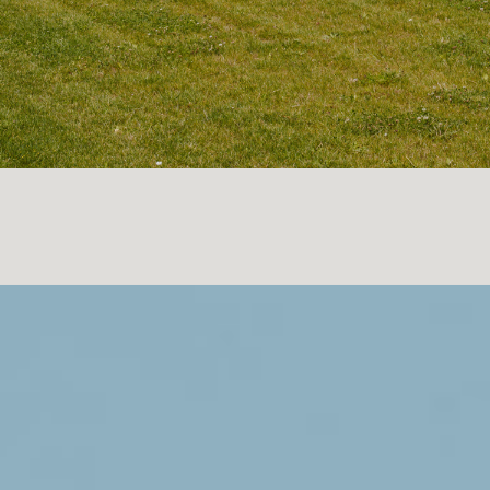
Villa Horizon Oud-Beijerland:
Een
serene samensmelting van rust,
ruimte en ritme
Verscholen tussen de landerijen van Oud-
Beijerland verrijst een moderne villa waarin
architectuur, interieur en landschap volledig