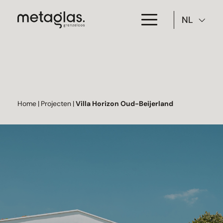
NL
Toepassing
Producten
Projecten
Home
|
Projecten
|
Villa Horizon Oud-Beijerland
Over Metaglas
Downloads
Contact