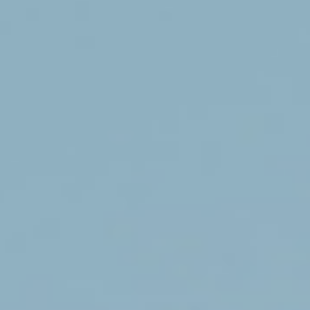
op elkaar zijn afgestemd. De woning oogt aan
de buitenzijde ingetogen en krachtig, maar
opent zich naar binnen met royale zichtlijnen,
zachte materialen en een overvloed aan
daglicht. Hier draait alles om rust, beleving en
de verbinding met buiten.
Architect:
RoosRos Architecten
Aannemer:
Kees Ros Bouw
Fotografie:
Veerle Verheijen
Product:
Ramen, deuren en daklichten
&
schuifsystemen