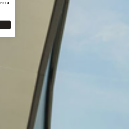
indt u