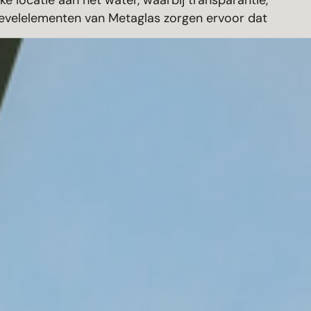
e locatie aan het water, waarbij transparantie,
 gevelelementen van Metaglas zorgen ervoor dat