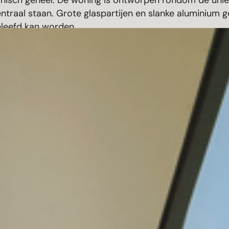
onisch geheel. De woning is ontworpen rondom de uniek
entraal staan. Grote glaspartijen en slanke aluminium
eleefd kan worden.
hers
zontale schuifsystemen