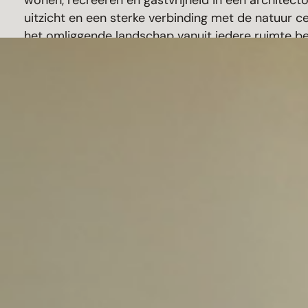
wonen, recreëren en gastvrijheid in één architect
uitzicht en een sterke verbinding met de natuur c
het omliggende landschap vanuit iedere ruimte b
Architect:
Factor Architecten
Fotografie:
Daph Dutch Architectural Photograp
Product:
Ramen, deuren & daklichten
en
hori