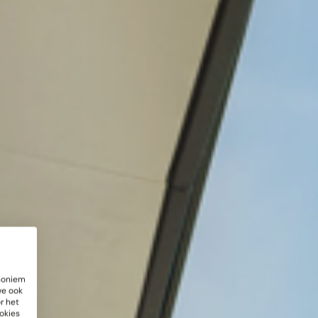
anoniem
we ook
r het
okies