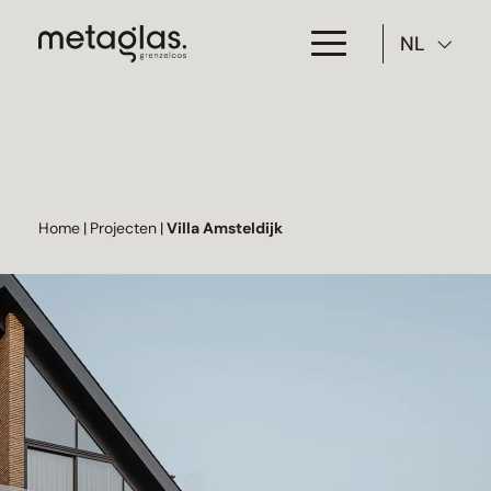
NL
Toepassing
Producten
Projecten
Home
|
Projecten
|
Villa Amsteldijk
Over Metaglas
Downloads
Contact