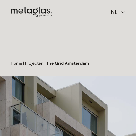
NL
Toepassing
Producten
Projecten
Home
|
Projecten
|
The Grid Amsterdam
Over Metaglas
Downloads
Contact