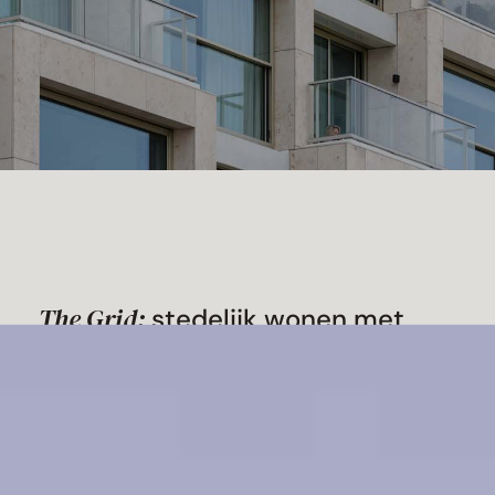
The Grid:
stedelijk wonen met
licht, ruimte en verbinding
In de nieuwe wijk Aan het IJ in Amsterdam-
Noord vormt woongebouw The Grid een
opvallende toevoeging aan het stedelijk
landschap. Het ontwerp kenmerkt zich door