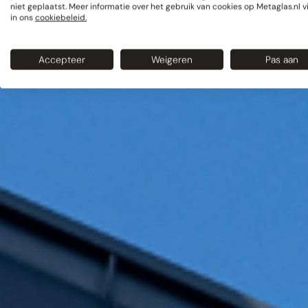
niet geplaatst. Meer informatie over het gebruik van cookies op Metaglas.nl v
in ons
cookiebeleid.
Accepteer
Weigeren
Pas aan