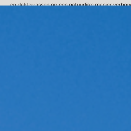
en dakterrassen op een natuurlijke manier verbon
Architect:
OTH Architecten
Fotografie:
Christiaan de Bruijne
Product:
Ramen, deuren & daklichten
,
horizon