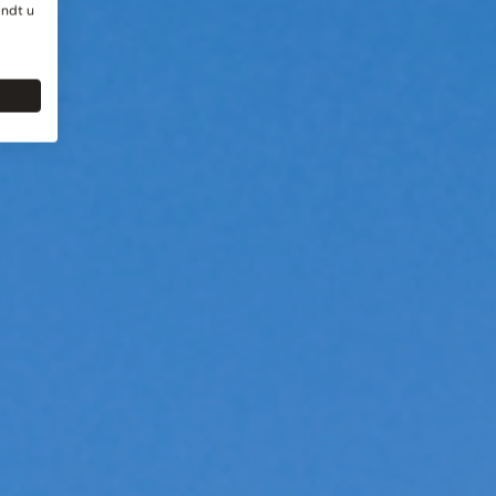
indt u