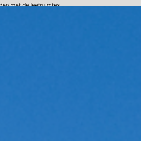
den met de leefruimtes.
tale schuifsystemen
en
verticale schuifsystemen