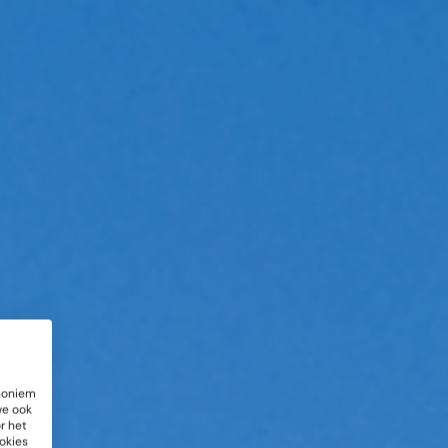
anoniem
we ook
r het
okies