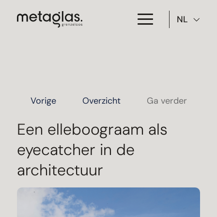
NL
Toepassing
Producten
Projecten
Vorige
Overzicht
Ga verder
Over Metaglas
Een elleboograam als
eyecatcher in de
Downloads
architectuur
Contact