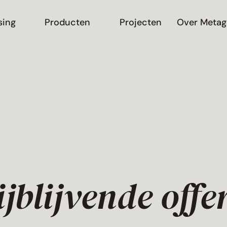
sing
Producten
Projecten
Over Metag
ijblijvende offe