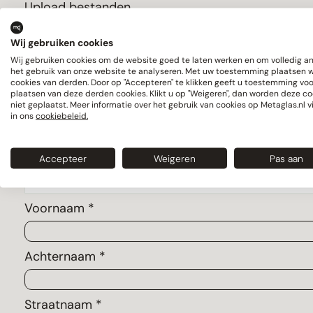
Upload bestanden
Wij gebruiken cookies
Wij gebruiken cookies om de website goed te laten werken en om volledig 
het gebruik van onze website te analyseren. Met uw toestemming plaatsen 
Gegevens
cookies van derden. Door op "Accepteren" te klikken geeft u toestemming voo
plaatsen van deze derden cookies. Klikt u op "Weigeren", dan worden deze co
Bedrijfsnaam
niet geplaatst. Meer informatie over het gebruik van cookies op Metaglas.nl v
in ons
cookiebeleid.
Sector *
Accepteer
Weigeren
Pas aan
Voornaam *
Achternaam *
Straatnaam *