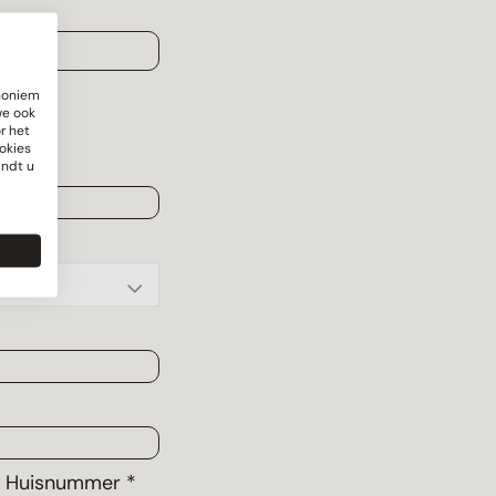
anoniem
we ook
r het
okies
indt u
Huisnummer *