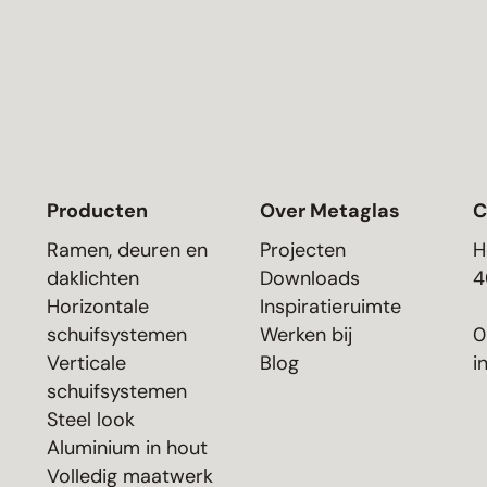
Producten
Over Metaglas
C
Ramen, deuren en
Projecten
H
daklichten
Downloads
4
Horizontale
Inspiratieruimte
schuifsystemen
Werken bij
0
Verticale
Blog
i
schuifsystemen
Steel look
Aluminium in hout
Volledig maatwerk