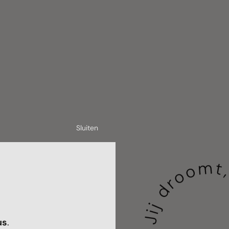
Sluiten
us
.