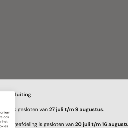
antiesluiting
glas is gesloten van
27 juli t/m 9 augustus
.
anoniem
we ook
r het
ontageafdeling is gesloten van
20 juli t/m 16 august
okies