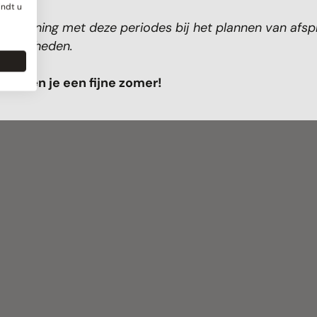
indt u
 rekening met deze periodes bij het plannen van afsp
kzaamheden.
wensen je een fijne zomer!