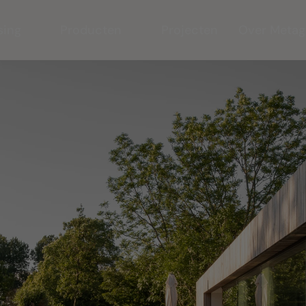
sing
Producten
Projecten
Over Metag